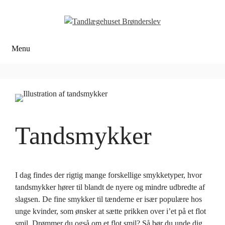
Hop
til
indhold
Menu
Tandsmykker
I dag findes der rigtig mange forskellige smykketyper, hvor
tandsmykker hører til blandt de nyere og mindre udbredte af
slagsen. De fine smykker til tænderne er især populære hos
unge kvinder, som ønsker at sætte prikken over i’et på et flot
smil. Drømmer du også om et flot smil? Så bør du unde dig