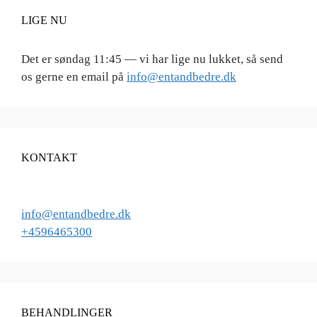
LIGE NU
Det er
søndag
11:45
—
vi har lige nu lukket, så send
os gerne en email på
info@entandbedre.dk
KONTAKT
info@entandbedre.dk
+4596465300
BEHANDLINGER