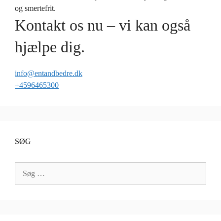
og smertefrit.
Kontakt os nu – vi kan også
hjælpe dig.
info@entandbedre.dk
+4596465300
SØG
Søg
efter: