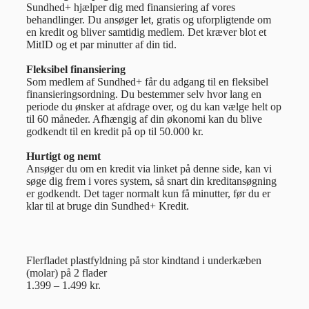
Sundhed+ hjælper dig med finansiering af vores
behandlinger. Du ansøger let, gratis og uforpligtende om
en kredit og bliver samtidig medlem. Det kræver blot et
MitID og et par minutter af din tid.
Fleksibel finansiering
Som medlem af Sundhed+ får du adgang til en fleksibel
finansieringsordning. Du bestemmer selv hvor lang en
periode du ønsker at afdrage over, og du kan vælge helt op
til 60 måneder. Afhængig af din økonomi kan du blive
godkendt til en kredit på op til 50.000 kr.
Hurtigt og nemt
Ansøger du om en kredit via linket på denne side, kan vi
søge dig frem i vores system, så snart din kreditansøgning
er godkendt. Det tager normalt kun få minutter, før du er
klar til at bruge din Sundhed+ Kredit.
Flerfladet plastfyldning på stor kindtand i underkæben
(molar) på 2 flader
1.399 – 1.499 kr.