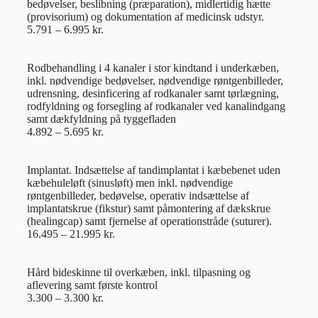
bedøvelser, beslibning (præparation), midlertidig hætte
(provisorium) og dokumentation af medicinsk udstyr.
5.791 – 6.995 kr.
Rodbehandling i 4 kanaler i stor kindtand i underkæben,
inkl. nødvendige bedøvelser, nødvendige røntgenbilleder,
udrensning, desinficering af rodkanaler samt tørlægning,
rodfyldning og forsegling af rodkanaler ved kanalindgang
samt dækfyldning på tyggefladen
4.892 – 5.695 kr.
Implantat. Indsættelse af tandimplantat i kæbebenet uden
kæbehuleløft (sinusløft) men inkl. nødvendige
røntgenbilleder, bedøvelse, operativ indsættelse af
implantatskrue (fikstur) samt påmontering af dækskrue
(healingcap) samt fjernelse af operationstråde (suturer).
16.495 – 21.995 kr.
Hård bideskinne til overkæben, inkl. tilpasning og
aflevering samt første kontrol
3.300 – 3.300 kr.