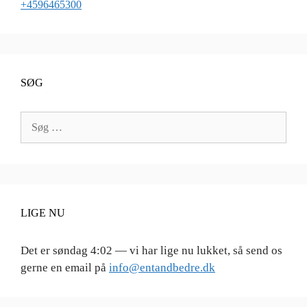
+4596465300
SØG
Søg
efter:
LIGE NU
Det er
søndag
4:02
—
vi har lige nu lukket, så send os
gerne en email på
info@entandbedre.dk