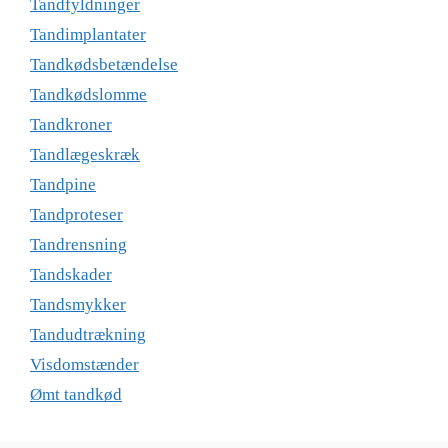
Tandfyldninger
Tandimplantater
Tandkødsbetændelse
Tandkødslomme
Tandkroner
Tandlægeskræk
Tandpine
Tandproteser
Tandrensning
Tandskader
Tandsmykker
Tandudtrækning
Visdomstænder
Ømt tandkød