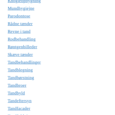
Knogleopbygning
Mundhygiejne
Parodontose
Rådne tænder
Revne i tand
Rodbehandling
Røntgenbilleder
Skæve tænder
Tandbehandlinger
Tandblegning
Tandbørstning
Tandbroer
Tandbyld
Tandeftersyn
Tandfacader